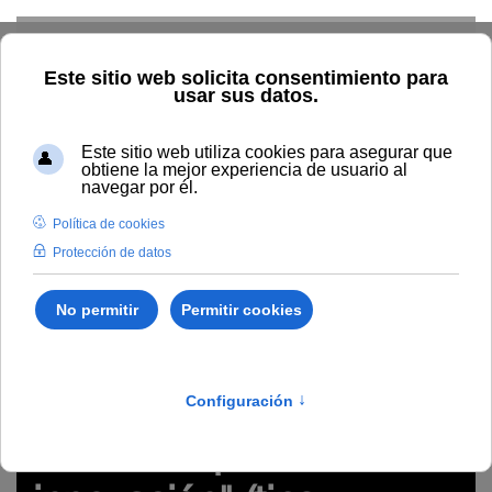
Skip to main content
Inicio
Innovación
Conocimiento abierto y difusión
Recursos Educativos en abierto
Temática
Diseño de
recursos de aprendizaje online (materiales y actividades)
Póster "El proceso de innovación" (tips visuales)
https://drive.google.com/file/d/1Vrw3c_NCvofSWRyetva1
usp=sharing
Póster "El proceso de