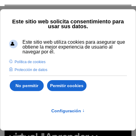
Skip to main content
Inicio
Innovación
Conocimiento abierto y difusión
Recursos Educativos en abierto
Temática
Diseño de
recursos de aprendizaje online (materiales y actividades)
REA
del seminario virtual "Aprender y enseñar verificación de
información en tiempos de infodemia" (#WebinarsUNIA)
http://hdl.handle.net/10334/6275
REA del seminario