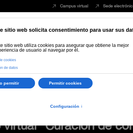
Campus virtual
Sede electróni
Estudiar
Innovación
Vida universita
Recursos Educativos en abierto
Temática
Diseño de recursos de
line útiles para seguir temas, inspirarte o buscar ideas" (#webinarsUN
 virtual "Curación de co