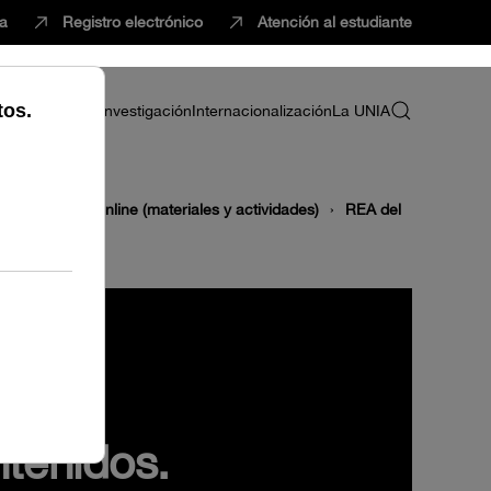
ca
Registro electrónico
Atención al estudiante
ria
Profesorado
Investigación
Internacionalización
La UNIA
 aprendizaje online (materiales y actividades)
REA del
IA)
ntenidos.