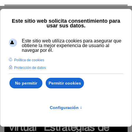
Skip to main content
Inicio
Innovación
Conocimiento abierto y difusión
Recursos Educativos en abierto
Proyecto
#WebinarsUNIA
(Plan de formación de profesorado)
REA del seminario virtual
"Estrategias de comunicación ante la cámara" (#webinarsUNIA)
http://hdl.handle.net/10334/4194
REA del seminario
virtual "Estrategias de