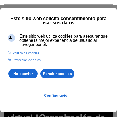
Skip to main content
Inicio
Innovación
Conocimiento abierto y difusión
Recursos Educativos en abierto
Temática
Modelo de E-A
virtual e innovación de la UNIA
REA del seminario virtual
"Organización de eventos y creación de comunidades virtuales"
(#webinarsUNIA)
http://hdl.handle.net/10334/4104
REA del seminario