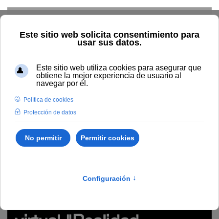
Skip to main content
Inicio
Innovación
Conocimiento abierto y difusión
Recursos Educativos en abierto
Temática
Modelo de E-A
virtual e innovación de la UNIA
REA del seminario virtual
"Realidad Aumentada, modelado en 3D e impresión en 3D para
construir conocimiento" (#webinarsUNIA)
http://hdl.handle.net/10334/5595
REA del seminario