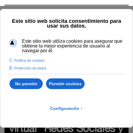
Skip to main content
Inicio
Innovación
Conocimiento abierto y difusión
Recursos Educativos en abierto
Proyecto
#WebinarsUNIA
(Plan de formación de profesorado)
REA del seminario virtual
"Redes Sociales y Networking" (#webinarsUNIA)
http://hdl.handle.net/10334/4090
REA del seminario
virtual "Redes Sociales y