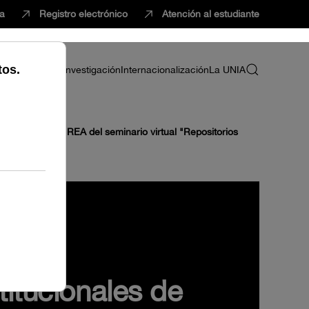
ca
Registro electrónico
Atención al estudiante
ria
Profesorado
Investigación
Internacionalización
La UNIA
ierto en red
REA del seminario virtual "Repositorios
titucionales de