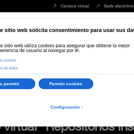
Campus virtual
Sede electróni
Estudiar
Innovación
Vida universita
Recursos Educativos en abierto
Temática
REA y Aprendizaje ab
les para la docencia y aprendizaje" (#webinarsUNIA)
virtual "Repositorios ins