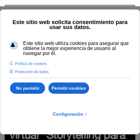
Skip to main content
Inicio
Innovación
Conocimiento abierto y difusión
Recursos Educativos en abierto
Temática
Modelo de E-A
virtual e innovación de la UNIA
REA del seminario virtual
"Storytelling para e-learning" (#webinarsUNIA)
http://hdl.handle.net/10334/4097
REA del seminario
virtual "Storytelling para