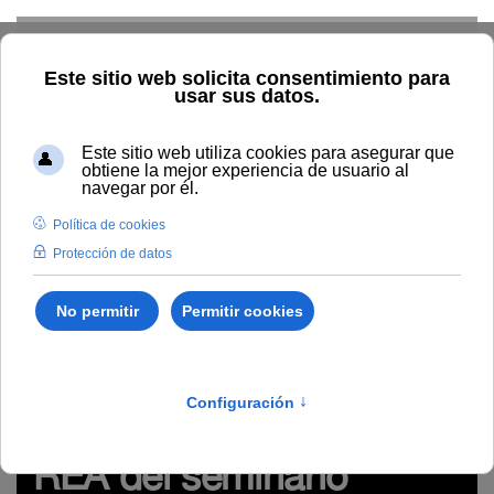
Skip to main content
Inicio
Innovación
Conocimiento abierto y difusión
Recursos Educativos en abierto
Temática
Diseño de
recursos de aprendizaje online (materiales y actividades)
REA
del seminario virtual "Usabilidad y accesibilidad en la enseñanza
online: plataformas y recursos de aprendizaje fáciles de usar y
para todos" (#webinarsUNIA)
http://hdl.handle.net/10334/4106
REA del seminario