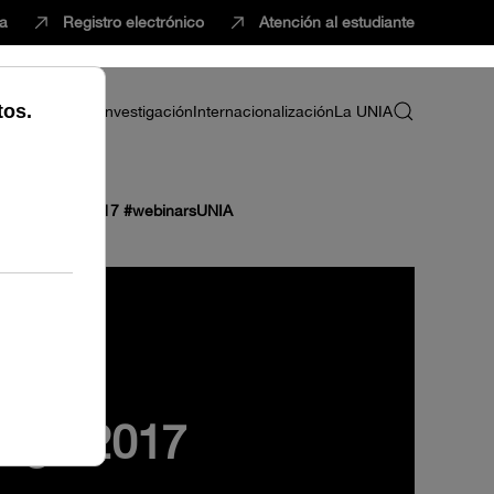
ca
Registro electrónico
Atención al estudiante
ria
Profesorado
Investigación
Internacionalización
La UNIA
de CMMálaga 2017 #webinarsUNIA
laga 2017