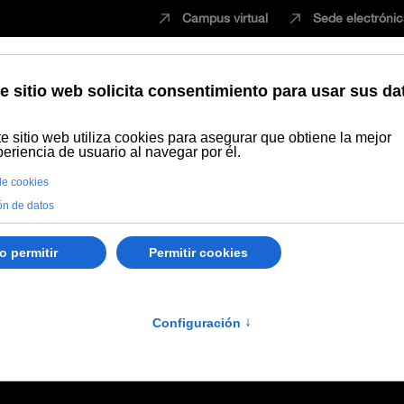
Campus virtual
Sede electróni
Estudiar
Innovación
Vida universita
Recursos Educativos en abierto
Teaser candidatura de Premios 
g, aprendizaje abierto, videoconferencia
ra de Premios de CMMá