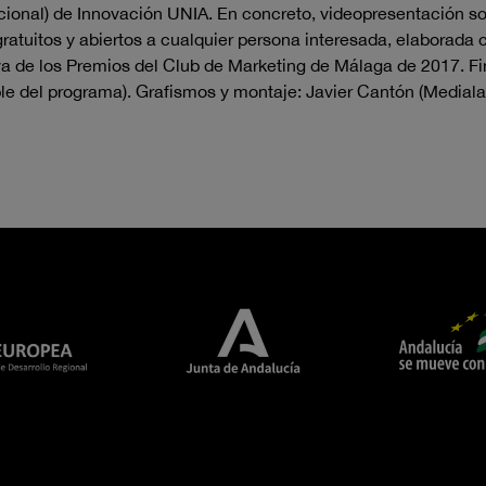
itucional) de Innovación UNIA. En concreto, videopresentación 
ratuitos y abiertos a cualquier persona interesada, elaborada c
va de los Premios del Club de Marketing de Málaga de 2017. Fi
le del programa). Grafismos y montaje: Javier Cantón (Medial