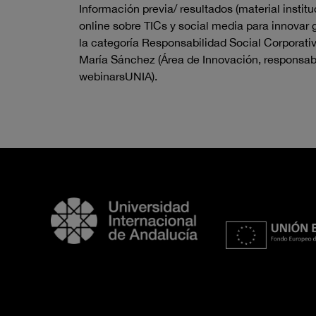
Información previa/ resultados (material inst
online sobre TICs y social media para innovar g
la categoría Responsabilidad Social Corporati
María Sánchez (Área de Innovación, responsab
webinarsUNIA).