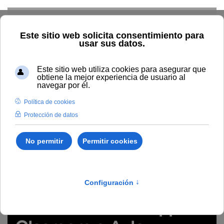
Skip to main content
Inicio
Innovación
Conocimiento abierto y difusión
Recursos Educativos en abierto
Tipo/Formato
Poster
visual/ Infografía/ Visualización
Póster "Modelo Flipped
Clasroom o Aula Invertida Adaptativa" (tips visuales)
https://drive.google.com/file/d/1BwyUCdNARSarBUH8H
JsZL/view?usp=sharing
Póster "Modelo Flipped