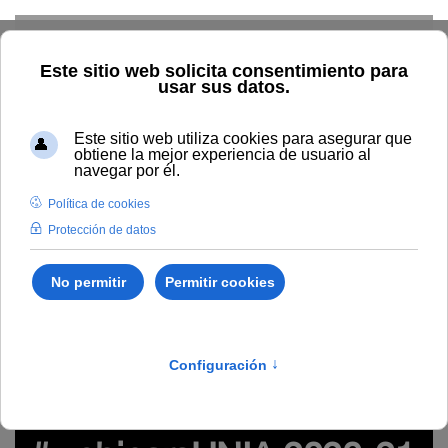
Skip to main content
Inicio
Innovación
Conocimiento abierto y difusión
Recursos Educativos en abierto
Temática
Otras
Video-
informe de #webinarsUNIA 2020-21 (Plan de Formación de
Profesorado)
recursos educativos en abierto, buenas prácticas,
educación, e-learning,5, valoración, participación
Video-informe de