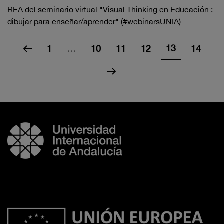
REA del seminario virtual "Visual Thinking en Educación :
dibujar para enseñar/aprender" (#webinarsUNIA)
13
1
…
10
11
12
14