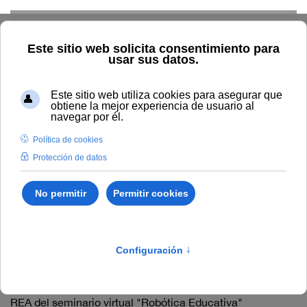
Skip to main content
Inicio
Innovación
Conocimiento abierto y difusión
Recursos Educativos en abierto
Proyecto
#WebinarsUNIA
(Plan de formación de profesorado)
#WebinarsUNIA (Plan de
formación de profesorado)
REA del seminario virtual "Repositorios institucionales de
contenido educativo: gestión de materiales para la
docencia y aprendizaje" (#webinarsUNIA)
REA del seminario virtual "Robótica Educativa"