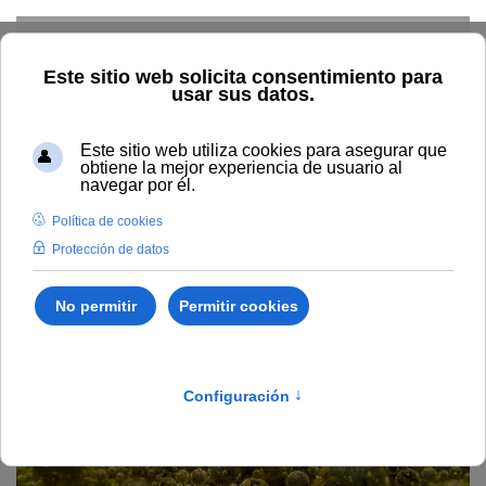
Skip to main content
Home
Investigación
Aulas
Aula oleicola innova
Aula Oleícola Innova para
la innovación y la
divulgación en la
olivicultura y la elaiotecnia