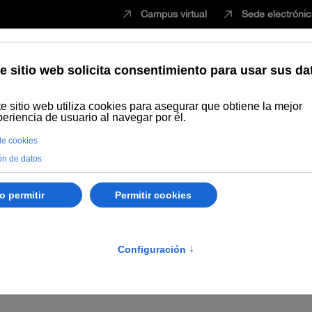
Campus virtual
Sede electróni
Estudiar
Innovación
Vida universita
 Copper
Noticias
Curso de verano 2014: " Las nuevas fronteras 
4: " Las nuevas frontera
 confianza"