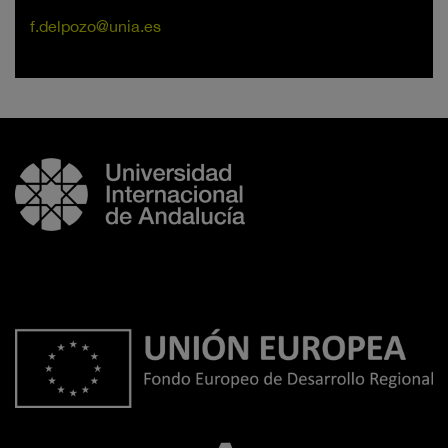
f.delpozo@unia.es