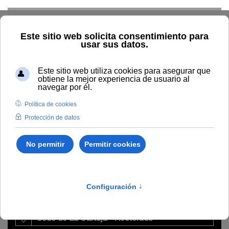
Skip to main content
Home
La UNIA
Directorio
Área CRAI
Felipe del Pozo
Redondo
Felipe del Pozo
Redondo
Director del Área CRAI
Sede de La Cartuja - Rectorado