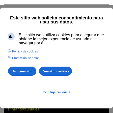
Skip to main content
Home
La UNIA
Directorio
Área CRAI
Sonia Infante
Perera
Sonia Infante Perera
Negociado
Sede de La Rábida
s.infante@unia.es