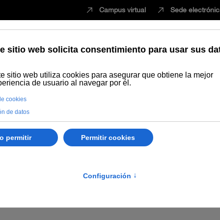
Campus virtual
Sede electróni
Estudiar
Innovación
Vida universita
 Control Interno