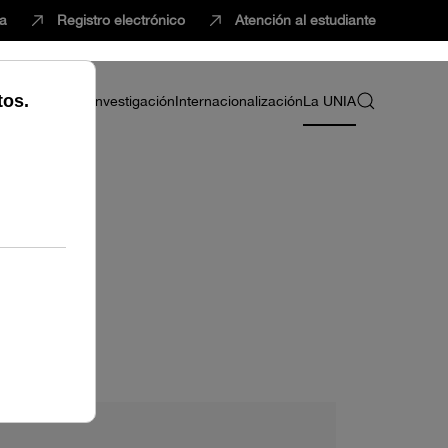
ca
Registro electrónico
Atención al estudiante
ria
Profesorado
Investigación
Internacionalización
La UNIA