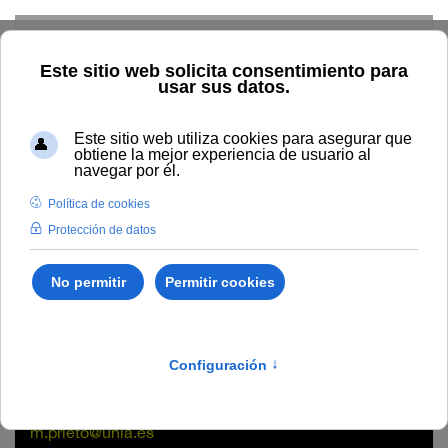
Skip to main content
Home
La UNIA
Directorio
Área de Cooperación
Mercedes Prieto Casa
Mercedes Prieto Casa
Negociado
Sede de La Cartuja - Rectorado
m.prieto@unia.es