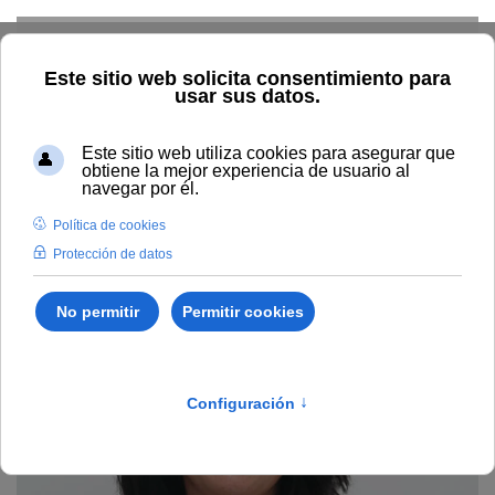
Skip to main content
Home
La UNIA
Directorio
Área de Gerencia
Ana
Belén Madera Molano