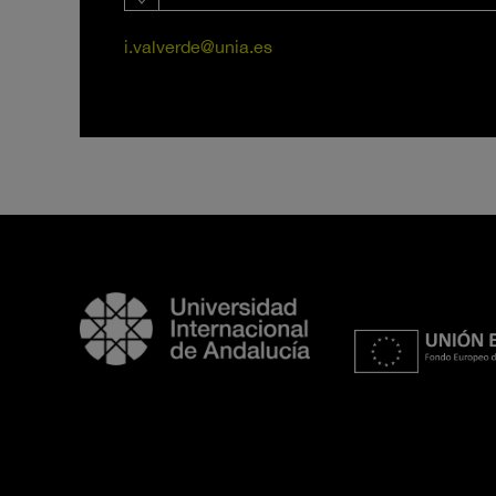
i.valverde@unia.es