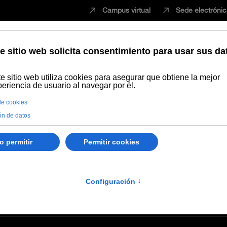
Campus virtual
Sede electróni
Estudiar
Innovación
Vida universita
mica
Irene Valverde López
pez