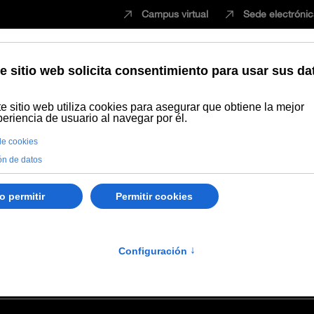
Campus virtual
Sede electróni
Estudiar
Innovación
Vida universita
mica
Manuel Andrés García
rcía