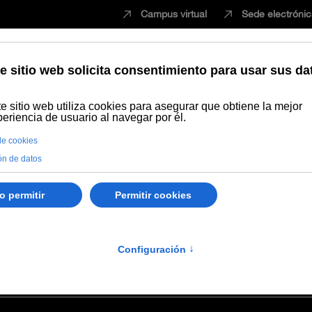
Campus virtual
Sede electróni
Estudiar
Innovación
Vida universita
anos
Leticia García López
pez