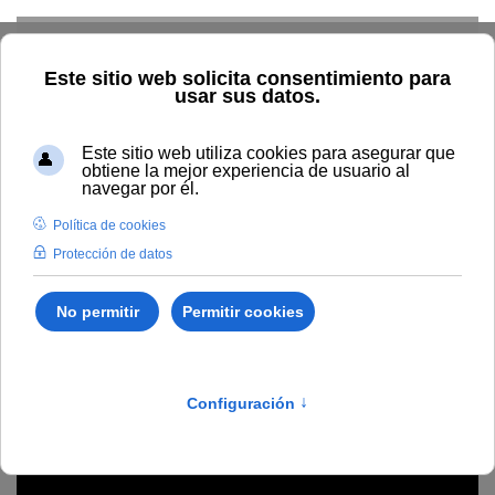
Skip to main content
Home
La UNIA
Directorio
Área de Servicios Generales
Rafael González Mellado
Rafael González Mellado
Ayudante de Servicio Técnico de Obras, Equipos y
Mantenimiento
Sede de La Rábida