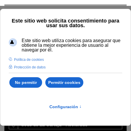
Skip to main content
Home
La UNIA
Directorio
Personal administración y
servicios
Daniel Alejandro Barrón Guerra
Daniel Alejandro Barrón
Guerra
Gestor
Sede de La Cartuja - Rectorado