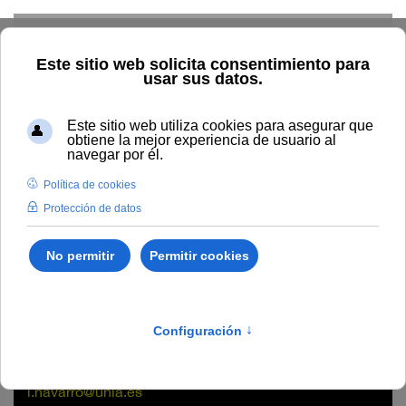
Skip to main content
Home
La UNIA
Directorio
Personal administración y
servicios
Liliana Navarro Almuedo
Liliana Navarro Almuedo
Unidad
Sede de La Cartuja - Rectorado
l.navarro@unia.es