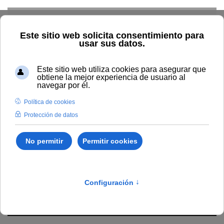
Skip to main content
Home
La UNIA
Directorio
Personal administración y
servicios
Sergio Pérez Riveiro
Sergio Pérez Riveiro
Negociado
s.perez@unia.es