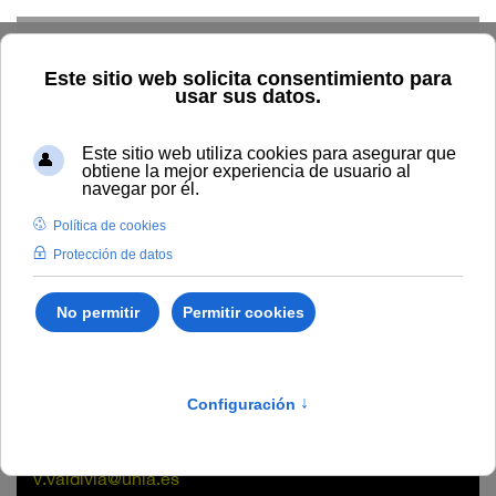
Skip to main content
Home
La UNIA
Directorio
Personal administración y
servicios
Vanesa Valdivia Vasco
Vanesa Valdivia Vasco
Unidad
Sede Tecnológica de Málaga
v.valdivia@unia.es