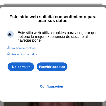
Skip to main content
Home
La UNIA
Directorio
Sede Baeza
Ana Isabel
Padilla Nebrera