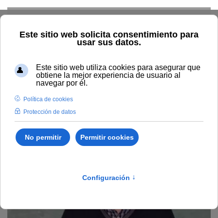
Skip to main content
Home
La UNIA
Directorio
Sede Baeza
Antonio
Ortega Ruíz