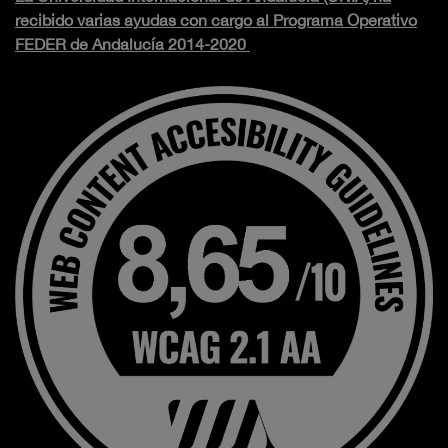
recibido varias ayudas con cargo al Programa Operativo
FEDER de Andalucía 2014-2020