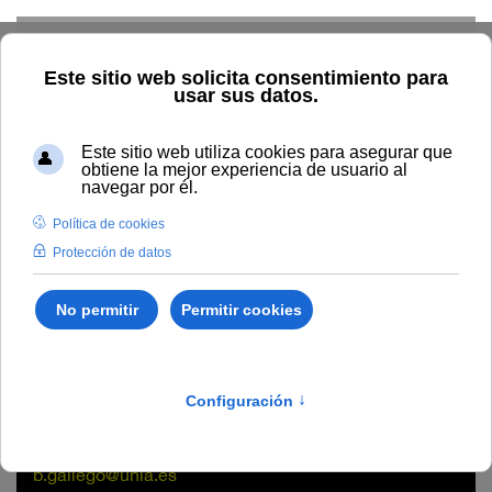
Skip to main content
Home
La UNIA
Directorio
Sede Baeza
Berta Gallego
Moreno
Berta Gallego Moreno
Negociado
Sede Antonio Machado de Baeza
b.gallego@unia.es