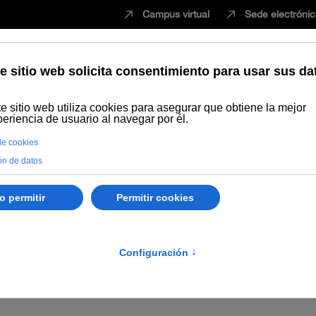
Campus virtual
Sede electróni
Estudiar
Innovación
Vida universita
ca
ca