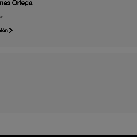
nes Ortega
ón
ción