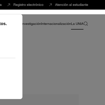
ca
Registro electrónico
Atención al estudiante
ria
Profesorado
Investigación
Internacionalización
La UNIA