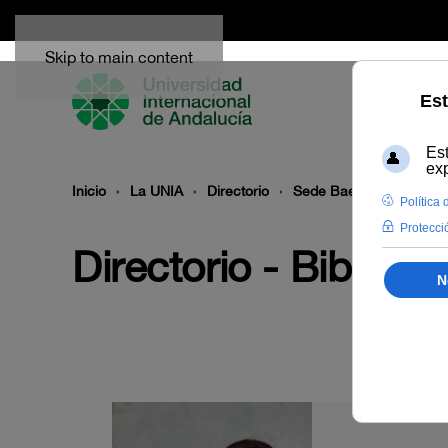
Skip to main content
Inicio
La UNIA
Directorio
Sede Baeza
Bibliote
Directorio - Bibliote