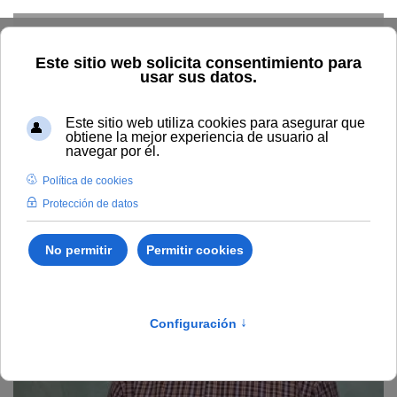
Skip to main content
Home
La UNIA
Directorio
Sede Baeza
Carlos Javier
Alonso Civantos