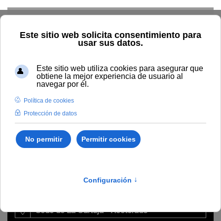
Skip to main content
Home
La UNIA
Directorio
Sede La Cartuja
Mª
Ángeles Montes Lama
Mª Ángeles Montes
Lama
Unidad
Sede de La Cartuja - Rectorado