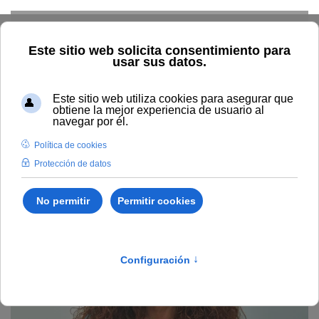
Skip to main content
Home
La UNIA
Directorio
Sede La Cartuja
Carmen
Pozo Muñoz