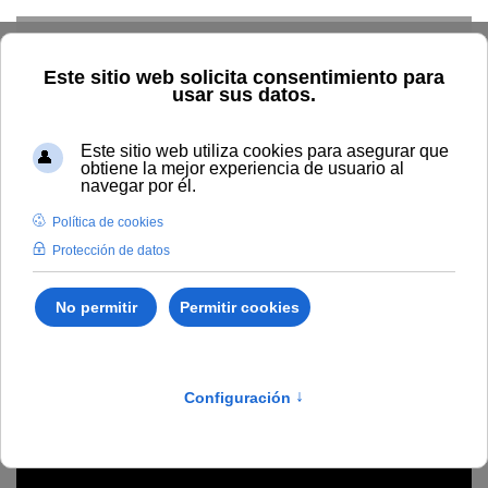
Skip to main content
Home
La UNIA
Directorio
Sede La Cartuja
Emiliano
Revilla Revilla
Emiliano Revilla Revilla
Encargado de Equipo, Servicios Técnicos de obras,
Equipamiento y Mantenimiento
Sede de La Cartuja - Rectorado