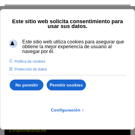
Skip to main content
Home
La UNIA
Directorio
Sede La Cartuja
José
Ignacio Martín Ríos
José Ignacio Martín Ríos
Unidad
Sede de La Cartuja - Rectorado
ji.martin@unia.es