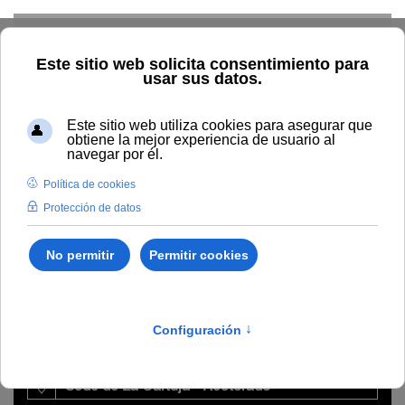
Skip to main content
Home
La UNIA
Directorio
Sede La Cartuja
María
Mercedes Dorado Martínez
María Mercedes Dorado
Martínez
Gestora
Sede de La Cartuja - Rectorado