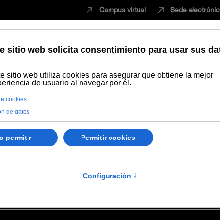
Campus virtual
Sede electróni
Estudiar
Innovación
Vida universita
iel González Gobernado
Gobernado