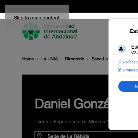
Skip to main content
Home
La UNIA
Directorio
Sede La Rábida
Dan
Daniel González 
Técnico Especialista de Medios Audiovisuales
Sede de La Rábida