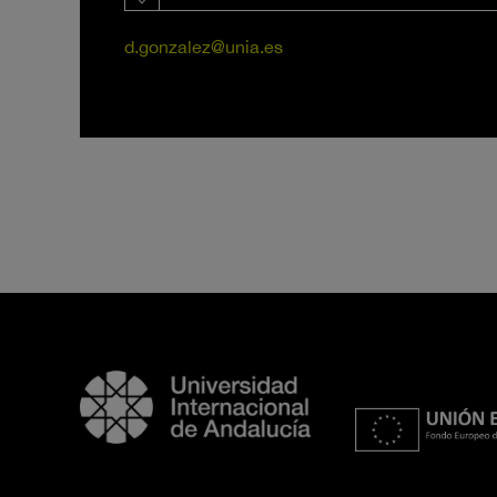
d.gonzalez@unia.es