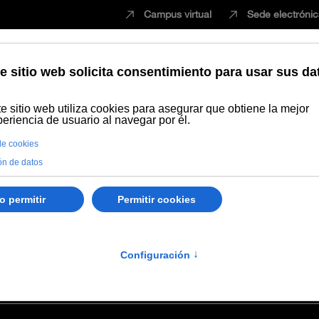
Campus virtual
Sede electróni
Estudiar
Innovación
Vida universita
ía José Duarte Prieto
 Prieto