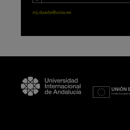
mj.duarte@unia.es