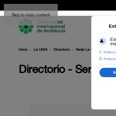
Skip to main content
Inicio
La UNIA
Directorio
Sede La Rábida
Serv
Directorio - Servici