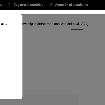
ca
Registro electrónico
Atención al estudiante
ria
Profesorado
Investigación
Internacionalización
La UNIA