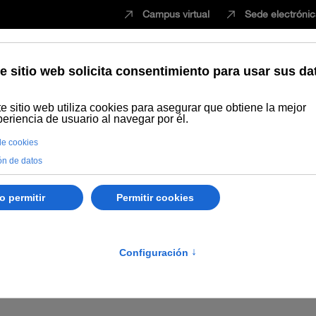
Campus virtual
Sede electróni
Estudiar
Innovación
Vida universita
icios Generales
os Generales