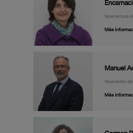
Encarnaci
Vicerrectora 
Más informa
Manuel A
Vicerrector d
Más informa