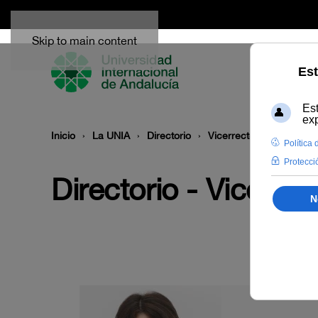
Skip to main content
Inicio
La UNIA
Directorio
Vicerrectorados
Directorio - Vicerre