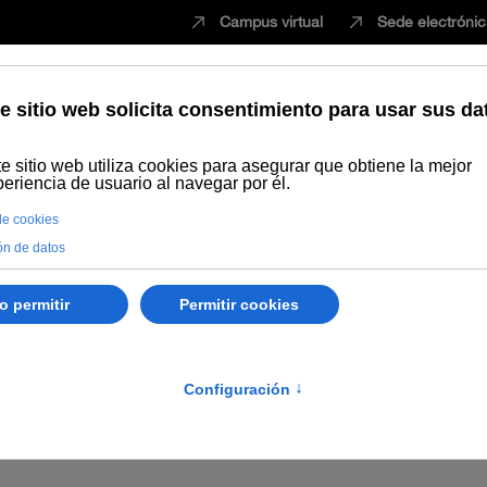
Campus virtual
Sede electróni
Estudiar
Innovación
Vida universita
ctorados