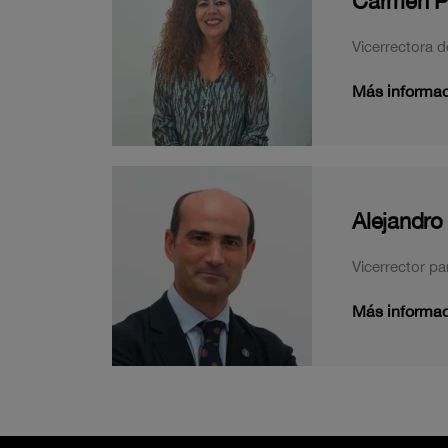
Carmen 
Vicerrectora d
Más informa
Alejandr
Vicerrector pa
Más informa