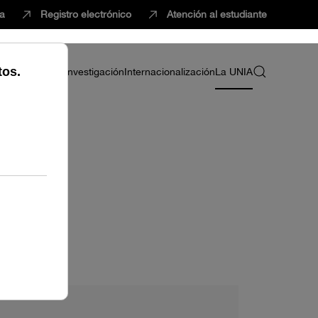
ca
Registro electrónico
Atención al estudiante
ria
Profesorado
Investigación
Internacionalización
La UNIA