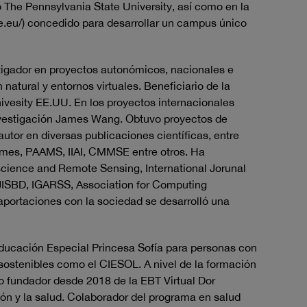
The Pennsylvania State University, así como en la
.eu/) concedido para desarrollar un campus único
stigador en proyectos autonómicos, nacionales e
 natural y entornos virtuales. Beneficiario de la
ivesity EE.UU. En los proyectos internacionales
investigación James Wang. Obtuvo proyectos de
utor en diversas publicaciones científicas, entre
Games, PAAMS, IIAI, CMMSE entre otros. Ha
science and Remote Sensing, International Jorunal
 JISBD, IGARSS, Association for Computing
aportaciones con la sociedad se desarrolló una
Educación Especial Princesa Sofía para personas con
 sostenibles como el CIESOL. A nivel de la formación
io fundador desde 2018 de la EBT Virtual Dor
ción y la salud. Colaborador del programa en salud