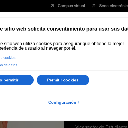
Campus virtual
Sede electróni
Estudiar
Innovación
Vida universita
 Piedra Fernández
José Anto
Fernánde
Vicerrector de Estudiante