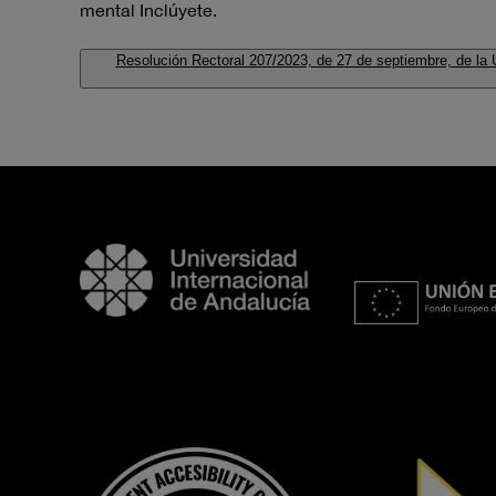
mental Inclúyete.
Resolución Rectoral 207/2023, de 27 de septiembre, de la 