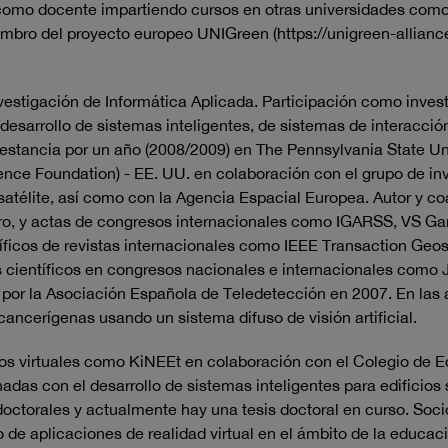
omo docente impartiendo cursos en otras universidades como 
bro del proyecto europeo UNIGreen (https://unigreen-alliance
nvestigación de Informática Aplicada. Participación como inve
el desarrollo de sistemas inteligentes, de sistemas de interacción
a estancia por un año (2008/2009) en The Pennsylvania State Un
ence Foundation) - EE. UU. en colaboración con el grupo de 
atélite, así como con la Agencia Espacial Europea. Autor y coa
libro, y actas de congresos internacionales como IGARSS, VS 
tíficos de revistas internacionales como IEEE Transaction Geo
 científicos en congresos nacionales e internacionales como
 por la Asociación Española de Teledetección en 2007. En las 
ancerígenas usando un sistema difuso de visión artificial.
rnos virtuales como KiNEEt en colaboración con el Colegio de 
adas con el desarrollo de sistemas inteligentes para edificios
doctorales y actualmente hay una tesis doctoral en curso. Soc
lo de aplicaciones de realidad virtual en el ámbito de la educa