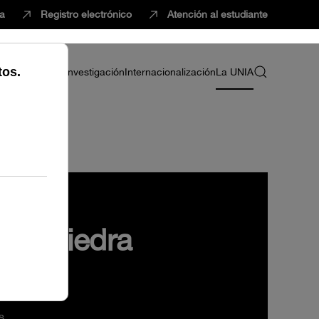
ca
Registro electrónico
Atención al estudiante
ria
Profesorado
Investigación
Internacionalización
La UNIA
nio Piedra
z
s