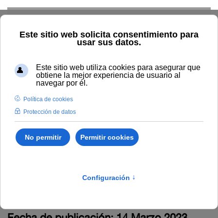
Skip to main content
Inicio
La UNIA
Tablón de anuncios
Acuerdo de 14 de marzo
de 2023 del Tribunal
encargado de valorar el
Proceso selectivo
C220FB01
Fecha de publicación: 14 Marzo 2023