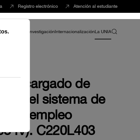
ca
Registro electrónico
Atención al estudiante
ria
Profesorado
Investigación
Internacionalización
La UNIA
al encargado de
, por el sistema de
ión de empleo
upo IV). C220L403