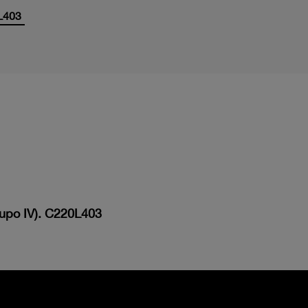
L403
rupo IV). C220L403