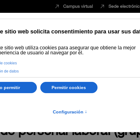
Campus virtual
Sede electróni
Estudiar
Innovación
Vida universita
arzo de 2023 del Tribun
lectivo para la provisión
 marco de la estabilizac
de personal laboral (gr