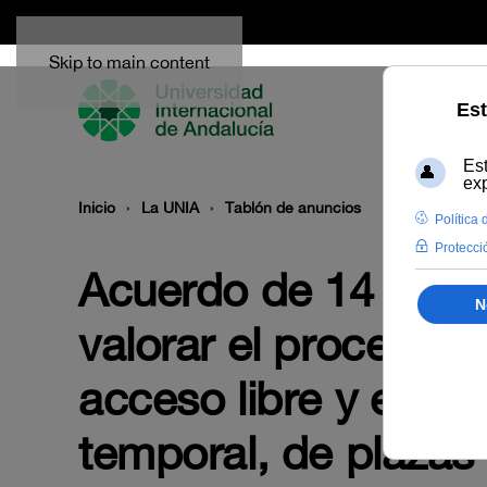
Skip to main content
Inicio
La UNIA
Tablón de anuncios
Acuerdo de 14 de m
valorar el proceso se
acceso libre y en el
temporal, de plazas 