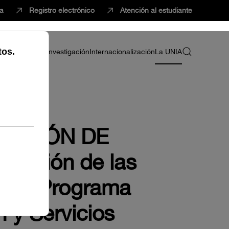
ca
Registro electrónico
Atención al estudiante
ria
Profesorado
Investigación
Internacionalización
La UNIA
OMISIÓN DE
lución de las
grama Programa
 y Servicios