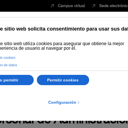
Campus virtual
Sede electróni
Estudiar
Innovación
Vida universita
mayo de 2023, de la C
PRETACIÓN para la reso
ad en el marco del pro
rsonal de Administración