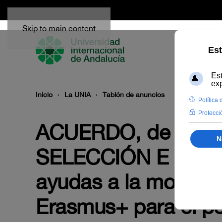
Skip to main content
Inicio
La UNIA
Tablón de anuncios
ACUERDO, de 3 de 
SELECCIÓN E INTER
ayudas a la movilid
Erasmus+ para el pe