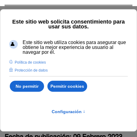
Skip to main content
Inicio
La UNIA
Tablón de anuncios
Acuerdo de 9 de febrero
de 2023 del Tribunal
encargado de valorar el
Proceso selectivo
C220FB02
Fecha de publicación: 09 Febrero 2023