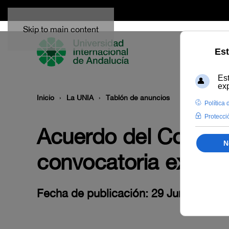
Skip to main content
Inicio
La UNIA
Tablón de anuncios
Acuerdo del Comité 
convocatoria extraor
Fecha de publicación: 29 Junio 2022