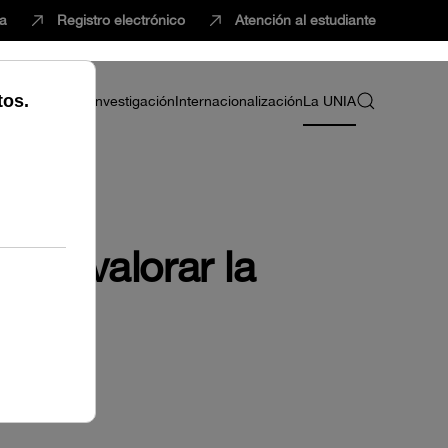
ca
Registro electrónico
Atención al estudiante
ria
Profesorado
Investigación
Internacionalización
La UNIA
 de valorar la