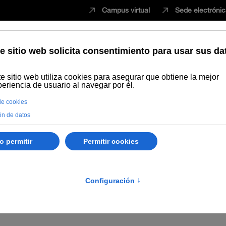
Campus virtual
Sede electróni
Estudiar
Innovación
Vida universita
de Valoración encargado
dinaria (Control Interno)