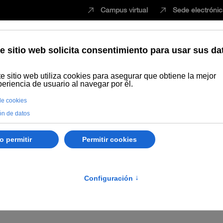
Campus virtual
Sede electróni
Estudiar
Innovación
Vida universita
l encargado de valorar e
2022