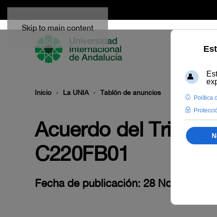
Skip to main content
Inicio
La UNIA
Tablón de anuncios
Acuerdo del Tribuna
C220FB01
Fecha de publicación: 28 Noviembre 